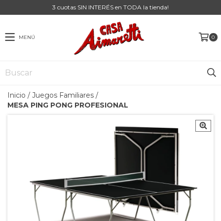
3 cuotas SIN INTERÉS en TODA la tienda!
MENÚ
0
Inicio
/
Juegos Familiares
/
MESA PING PONG PROFESIONAL