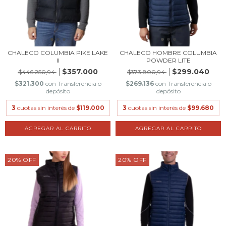
CHALECO COLUMBIA PIKE LAKE
CHALECO HOMBRE COLUMBIA
II
POWDER LITE
$357.000
$299.040
$446.250,94
$373.800,94
$321.300
con
Transferencia o
$269.136
con
Transferencia o
depósito
depósito
3
cuotas sin interés de
$119.000
3
cuotas sin interés de
$99.680
AGREGAR AL CARRITO
AGREGAR AL CARRITO
20
%
OFF
20
%
OFF