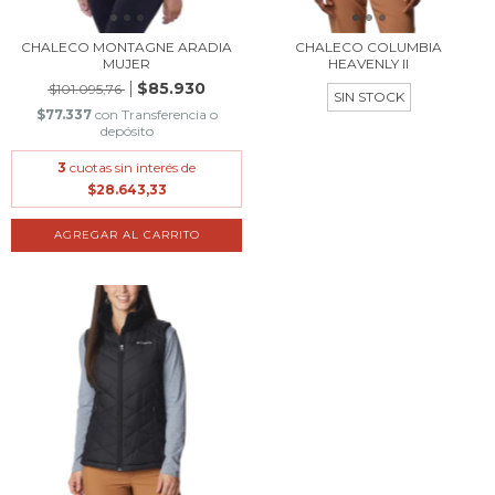
CHALECO MONTAGNE ARADIA
CHALECO COLUMBIA
MUJER
HEAVENLY II
$85.930
$101.095,76
SIN STOCK
$77.337
con
Transferencia o
depósito
3
cuotas sin interés de
$28.643,33
AGREGAR AL CARRITO