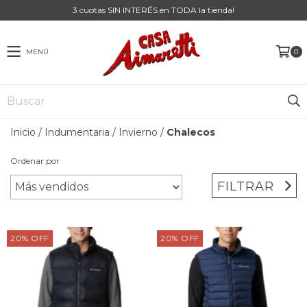
3 cuotas SIN INTERÉS en TODA la tienda!
MENÚ
0
Inicio
/
Indumentaria
/
Invierno
/
Chalecos
Ordenar por
FILTRAR
20
%
OFF
20
%
OFF