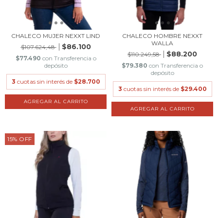
CHALECO MUJER NEXXT LIND
CHALECO HOMBRE NEXXT
WALLA
$86.100
$107.624,48
$88.200
$110.249,58
$77.490
con
Transferencia o
depósito
$79.380
con
Transferencia o
depósito
3
cuotas sin interés de
$28.700
3
cuotas sin interés de
$29.400
AGREGAR AL CARRITO
AGREGAR AL CARRITO
15
%
OFF