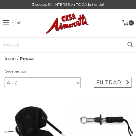
3 cuotas SIN INTERÉS en TODA la tienda!
MENÚ
0
Inicio
/
Pesca
Ordenar por
FILTRAR