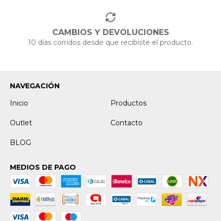
CAMBIOS Y DEVOLUCIONES
10 días corridos desde que recibiste el producto.
NAVEGACIÓN
Inicio
Productos
Outlet
Contacto
BLOG
MEDIOS DE PAGO