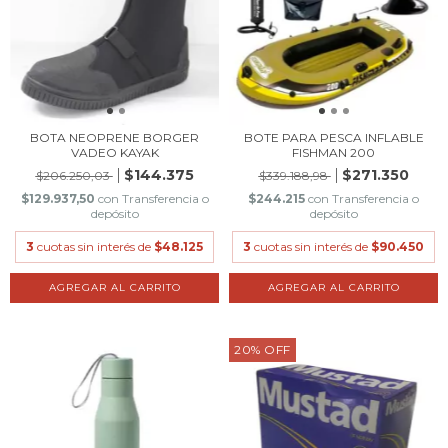
BOTA NEOPRENE BORGER
BOTE PARA PESCA INFLABLE
VADEO KAYAK
FISHMAN 200
$144.375
$271.350
$206.250,03
$339.188,98
$129.937,50
con
Transferencia o
$244.215
con
Transferencia o
depósito
depósito
3
cuotas sin interés de
$48.125
3
cuotas sin interés de
$90.450
AGREGAR AL CARRITO
20
%
OFF