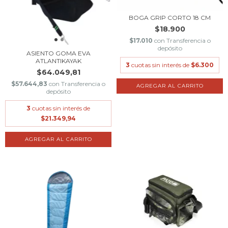
BOGA GRIP CORTO 18 CM
$18.900
$17.010
con
Transferencia o
depósito
ASIENTO GOMA EVA
ATLANTIKAYAK
3
cuotas sin interés de
$6.300
$64.049,81
$57.644,83
con
Transferencia o
depósito
3
cuotas sin interés de
$21.349,94