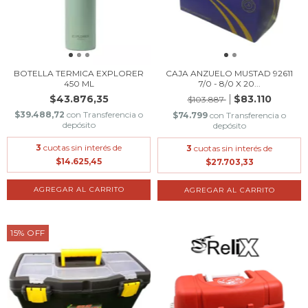
BOTELLA TERMICA EXPLORER
CAJA ANZUELO MUSTAD 92611
450 ML
7/0 - 8/0 X 20...
$43.876,35
$83.110
$103.887
$39.488,72
con
Transferencia o
$74.799
con
Transferencia o
depósito
depósito
3
cuotas sin interés de
3
cuotas sin interés de
$14.625,45
$27.703,33
AGREGAR AL CARRITO
AGREGAR AL CARRITO
15
%
OFF