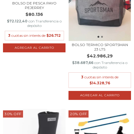
BOLSO DE PESCA PAYO
PEJERREY
$80.136
$72.122,40
con
Transferencia o
depósito
3
cuotas sin interés de
$26.712
BOLSO TERMICO SPORTSMAN
23 LTS
$42.986,29
$38.687,66
con
Transferencia o
depósito
3
cuotas sin interés de
$14.328,76
30
%
OFF
20
%
OFF